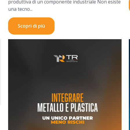
produttiva di un componente industriale Non esiste
una tecno...
Scopri di più