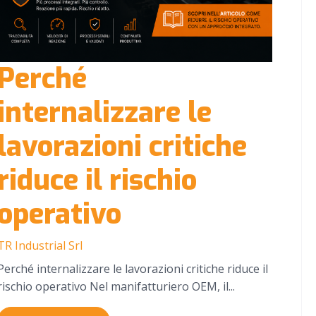
Perché
internalizzare le
lavorazioni critiche
riduce il rischio
operativo
TR Industrial Srl
Perché internalizzare le lavorazioni critiche riduce il
rischio operativo Nel manifatturiero OEM, il...