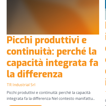
Picchi produttivi e
continuità: perché la
capacità integrata fa
la differenza
TR Industrial Srl
Picchi produttivi e continuità: perché la capacità
integrata fa la differenza Nel contesto manifattu...