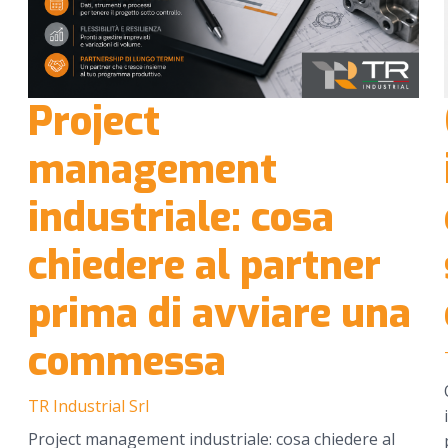
Project
management
industriale: cosa
chiedere al partner
prima di avviare una
commessa
TR Industrial Srl
Project management industriale: cosa chiedere al