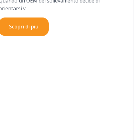
Quando un OEM del sollevamento decide di
orientarsi v...
Scopri di più