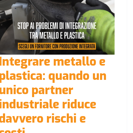
Integrare metallo e
plastica: quando un
unico partner
industriale riduce
davvero rischi e
costi