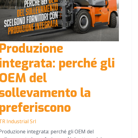
Produzione
integrata: perché gli
OEM del
sollevamento la
preferiscono
TR Industrial Srl
Produzione integrata: perché gli OEM del